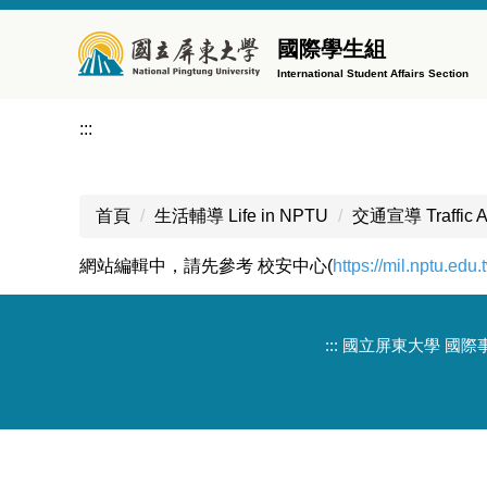
跳
到
國際學生組
主
International Student Affairs Section
要
內
:::
容
區
首頁
生活輔導 Life in NPTU
交通宣導 Traffic A
網站編輯中，請先參考 校安中心(
https://mil.nptu.ed
:::
國立屏東大學 國際事務處 