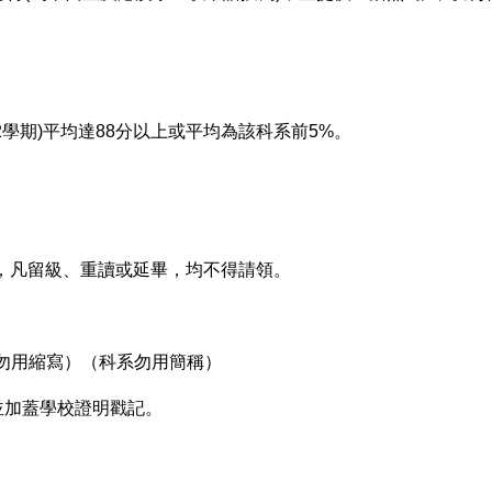
。
2學期)平均達88分以上或平均為該科系前5%。
，凡留級、重讀或延畢，均不得請領。
勿用縮寫）（科系勿用簡稱）
)並加蓋學校證明戳記。