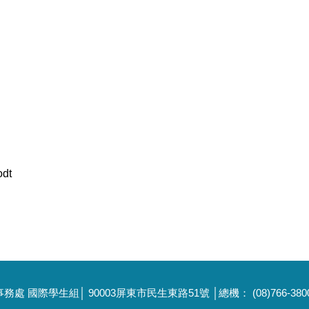
dt
國際學生組│ 90003屏東市民生東路51號 │總機： (08)766-3800 │