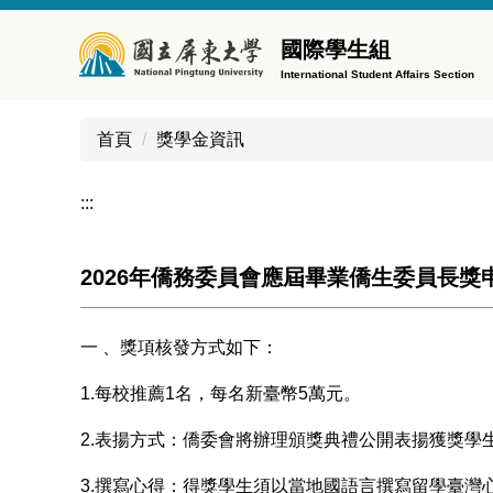
跳
到
國際學生組
主
International Student Affairs Section
要
內
首頁
獎學金資訊
容
區
:::
2026年僑務委員會應屆畢業僑生委員長獎
一 、獎項核發方式如下：
1.每校推薦1名，每名新臺幣5萬元。
2.表揚方式：僑委會將辦理頒獎典禮公開表揚獲獎學
3.撰寫心得：得獎學生須以當地國語言撰寫留學臺灣