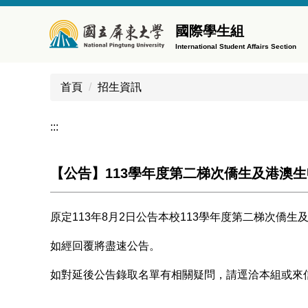
跳
到
國際學生組
主
International Student Affairs Section
要
內
首頁
招生資訊
容
區
:::
【公告】113學年度第二梯次僑生及港澳
原定113年8月2日公告本校113學年度第二梯次
如經回覆將盡速公告。
如對延後公告錄取名單有相關疑問，請逕洽本組或來信 oiais@m