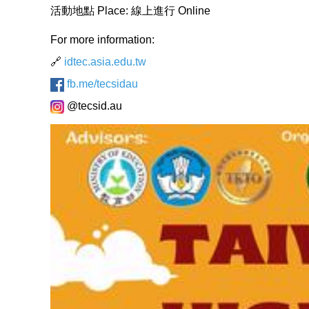
活動地點 Place: 線上進行 Online
For more information:
🔗
idtec.asia.edu.tw
fb.me/tecsidau
@tecsid.au