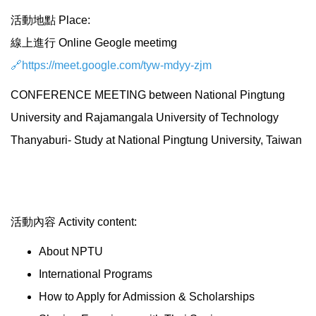
活動地點 Place:
線上進行 Online Geogle meetimg
🔗
https://meet.google.com/tyw-mdyy-zjm
CONFERENCE MEETING between National Pingtung
University and Rajamangala University of Technology
Thanyaburi- Study at National Pingtung University, Taiwan
活動內容 Activity content:
About NPTU
International Programs
How to Apply for Admission & Scholarships