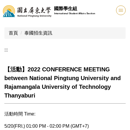
跳
國際學生組
到
International Student Affairs Section
主
要
內
首頁
泰國招生資訊
容
區
:::
【活動】2022 CONFERENCE MEETING
between National Pingtung University and
Rajamangala University of Technology
Thanyaburi
活動時間 Time:
5/20(FRI.) 01:00 PM - 02:00 PM (GMT+7)