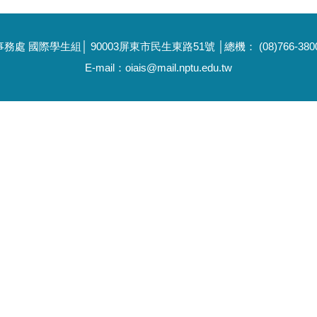
國際學生組│ 90003屏東市民生東路51號 │總機： (08)766-3800 │
E-mail：oiais@mail.nptu.edu.tw